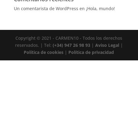
Un comentarista de WordPress
en
¡Hola, mundo!
Copyright © 2021 - CARMEN10 - Todos los derechos
reservados. | Tel:
(+34) 947 26 98 93
|
Aviso Legal
|
Política de cookies
|
Política de privacidad